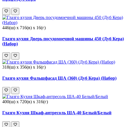
446(ш) x 716(в) x 16(г)
Глазго кухня Дверь посудомоечной машины 450 (Дуб Кера)
(Набор)
318(ш) x 356(в) x 16(г)
Глазго кухня Фальшфасад ША (360) (Дуб Кера) (Набор)
400(ш) x 720(в) x 316(г)
Глазго Кухня Шкаф-антресоль ША-40 Белый/Белый