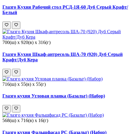
Глазго Кухня Рабочий стол РСД-1Я-60 Дуб Серый Крафт/
Белый
700(ш) x 920(в) x 316(г)
Глазго Кухня Шкаф-антресоль ША-70 (920) Дуб Серый
Крафт/Дуб Кера
716(ш) x 55(в) x 55(г)
Глазго кухня Угловая планка (Базальт) (Набор)
568(ш) x 716(в) x 16(г)
Глазго кухня Фальшфасад РС (Базальт) (Набор)