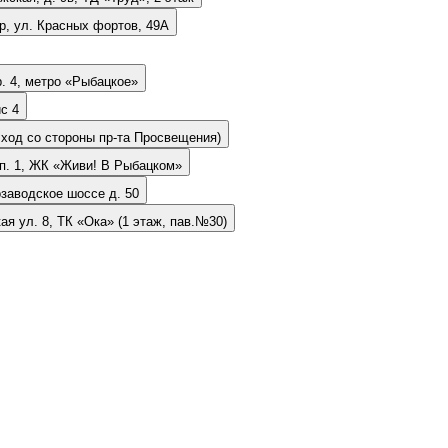
ор, ул. Красных фортов, 49А
р. 4, метро «Рыбацкое»
с 4
(Вход со стороны пр-та Просвещения)
орп. 1, ЖК «Живи! В Рыбацком»
озаводское шоссе д. 50
кая ул. 8, ТК «Ока» (1 этаж, пав.№30)