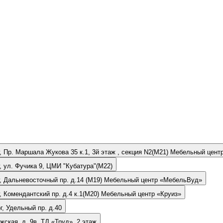
г, Пр. Маршала Жукова 35 к.1, 3й этаж , секция N2(М21) Мебельный цент
г, ул. Фучика 9, ЦМИ "Кубатура"(М22)
рг, Дальневосточный пр. д.14 (М19) Мебельный центр «МебельВуд»
г, Комендантский пр. д.4 к.1(М20) Мебельный центр «Круиз»
г, Удельный пр. д.40
жская, д. 9в, ТД «Труд», 2 этаж