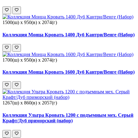
1500(ш) x 950(в) x 2074(г)
Коллекция Монца Кровать 1400 Дуб Кантри/Венге (Набор)
1700(ш) x 950(в) x 2074(г)
Коллекция Монца Кровать 1600 Дуб Кантри/Венге (Набор)
1267(ш) x 860(в) x 2057(г)
Коллекция Ультра Кровать 1200 с подъемным мех. Серый
Крафт/Дуб приморский (набор)