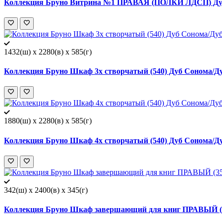
Коллекция Бруно Витрина №1 ПРАВАЯ (ПОЛКИ ЛДСП) Дуб
1432(ш) x 2280(в) x 585(г)
Коллекция Бруно Шкаф 3х створчатый (540) Дуб Сонома/Д
1880(ш) x 2280(в) x 585(г)
Коллекция Бруно Шкаф 4х створчатый (540) Дуб Сонома/Д
342(ш) x 2400(в) x 345(г)
Коллекция Бруно Шкаф завершающий для книг ПРАВЫЙ (3