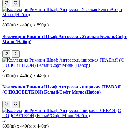
890(ш) x 440(в) x 890(г)
Коллекция Римини Шкаф Антресоль Угловая Белый/Софт
Милк (Набор)
600(ш) x 440(в) x 440(г)
Коллекция Римини Шкаф Антресоль широкая ПРАВАЯ
(С ПОДСВЕТКОЙ) Белый/Софт Милк (Набор)
600(ш) x 440(в) x 440(г)