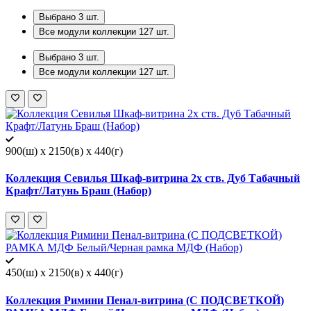
Выбрано
3
шт.
Все модули коллекции
127
шт.
Выбрано
3
шт.
Все модули коллекции
127
шт.
900(ш) x 2150(в) x 440(г)
Коллекция Севилья Шкаф-витрина 2х ств. Дуб Табачный
Крафт/Латунь Браш (Набор)
450(ш) x 2150(в) x 440(г)
Коллекция Римини Пенал-витрина (С ПОДСВЕТКОЙ)