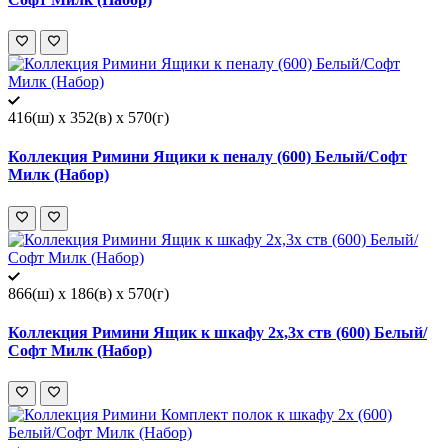
416(ш) x 352(в) x 570(г)
Коллекция Римини Ящики к пеналу (600) Белый/Софт
Милк (Набор)
866(ш) x 186(в) x 570(г)
Коллекция Римини Ящик к шкафу 2х,3х ств (600) Белый/
Софт Милк (Набор)