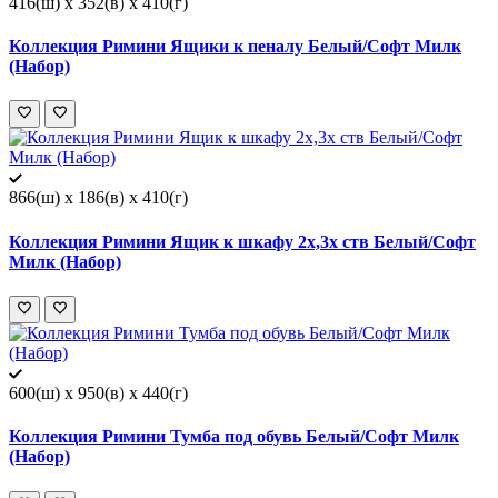
416(ш) x 352(в) x 410(г)
Коллекция Римини Ящики к пеналу Белый/Софт Милк
(Набор)
866(ш) x 186(в) x 410(г)
Коллекция Римини Ящик к шкафу 2х,3х ств Белый/Софт
Милк (Набор)
600(ш) x 950(в) x 440(г)
Коллекция Римини Тумба под обувь Белый/Софт Милк
(Набор)